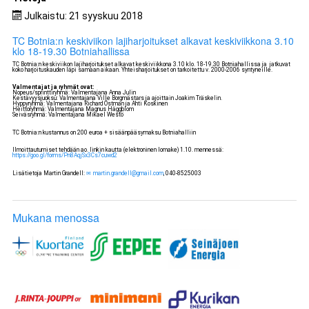
Julkaistu: 21 syyskuu 2018
TC Botnia:n keskiviikon lajiharjoitukset alkavat keskiviikkona 3.10
klo 18-19.30 Botniahallissa
TC Botnia:n keskiviikon lajiharjoitukset alkavat keskiviikkona 3.10 klo. 18-19.30 Botniahallissa ja jatkuvat
koko harjoituskauden läpi samaan aikaan. Yhteisharjoitukset on tarkoitettu v. 2000-2006 syntyneille.
Valmentajat ja ryhmät ovat:
Nopeus/sprinttiryhmä: Valmentajana Anna Julin
Kestävyysjuoksu: Valmentajana Ville Borgmästars ja ajoittain Joakim Träskelin.
Hyppyryhmä: Valmentajana Richard Östman ja Ahti Koskinen
Heittoryhmä: Valmentajana Magnus Häggblom
Seiväsryhmä: Valmentajana Mikael Westö
TC Botnia:n kustannus on 200 euroa + sisäänpääsymaksu Botniahalliin
Ilmoittautumiset tehdään ao. linkin kautta (elektroninen lomake) 1.10. mennessä:
https://goo.gl/forms/Pn8AqjSx3Cs7cuwd2
Lisätietoja Martin Grandell:
martin.grandell@gmail.com
, 040-8525003
Mukana menossa