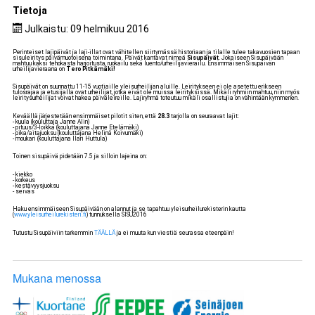
Tietoja
Julkaistu: 09 helmikuu 2016
Perinteiset lajipäivät ja laji-illat ovat vähitellen siirtymässä historiaan ja tilalle tulee takavuosien tapaan
sisuleiritys päivämuotoisena toimintana. Päivät kantavat nimeä
Sisupäivät
. Jokaiseen Sisupäivään
mahtuu kaksi tehokasta harjoitusta, ruokailu sekä luento/urheilijavierailu. Ensimmäisen Sisupäivän
urheilijavieraana on
Tero Pitkämäki!
Sisupäivät on suunnattu 11-15 vuotiaille yleisurheilijan aluille. Leiritykseen ei ole asetettu erikseen
tulosrajaa ja etusijalla ovat urheilijat, jotka eivät ole muissa leirityksissä. Mikäli ryhmiin mahtuu, niin myös
leiritysurheilijat voivat hakea päiväleireille. Lajiryhmä toteutuu mikäli osallistujia on vähintään kymmenen.
Keväällä järjestetään ensimmäiset pilotit siten, että
28.3
tarjolla on seuraavat lajit:
- kuula (kouluttaja Janne Alin)
- pituus/3-loikka (kouluttajana Janne Etelämäki)
- pika/aitajuoksu (kouluttajana Helinä Koivumäki)
- moukari (kouluttajana Ilari Huttula)
Toinen sisupäivä pidetään 7.5 ja silloin lajeina on:
- kiekko
- korkeus
- kestävyysjuoksu
- seiväs
Haku ensimmäiseen Sisupäivään on alannut ja se tapahtuu yleisurheilurekisterin kautta
(
www.yleisurheilurekisteri.fi
) tunnuksella SISU2016
Tutustu Sisupäiviin tarkemmin
TÄÄLLÄ
ja ei muuta kun viestiä seurassa eteenpäin!
Mukana menossa