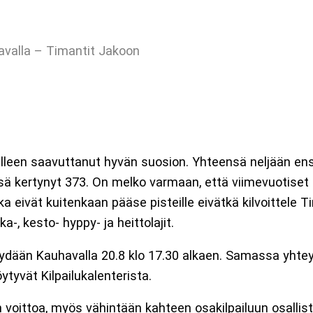
avalla – Timantit Jakoon
lleen saavuttanut hyvän suosion. Yhteensä neljään ens
sä kertynyt 373. On melko varmaan, että viimevuotiset lu
jotka eivät kuitenkaan pääse pisteille eivätkä kilvoittele
a-, kesto- hyppy- ja heittolajit.
äydään Kauhavalla 20.8 klo 17.30 alkaen. Samassa yhtey
löytyvät Kilpailukalenterista.
un voittoa, myös vähintään kahteen osakilpailuun osallist