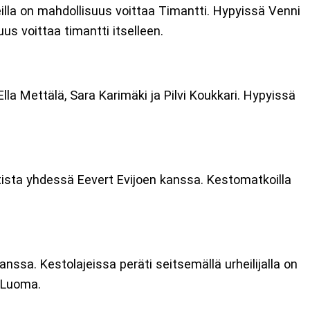
eilla on mahdollisuus voittaa Timantti. Hypyissä Venni
us voittaa timantti itselleen.
la Mettälä, Sara Karimäki ja Pilvi Koukkari. Hypyissä
tista yhdessä Eevert Evijoen kanssa. Kestomatkoilla
nssa. Kestolajeissa peräti seitsemällä urheilijalla on
u Luoma.