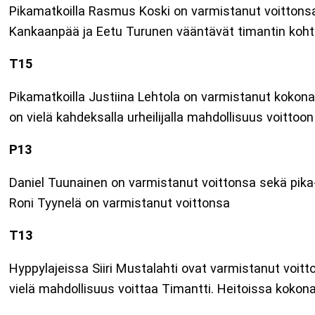
Pikamatkoilla Rasmus Koski on varmistanut voittonsa. 
Kankaanpää ja Eetu Turunen vääntävät timantin kohtalos
T15
Pikamatkoilla Justiina Lehtola on varmistanut kokonai
on vielä kahdeksalla urheilijalla mahdollisuus voittoon 
P13
Daniel Tuunainen on varmistanut voittonsa sekä pika-
Roni Tyynelä on varmistanut voittonsa
T13
Hyppylajeissa Siiri Mustalahti ovat varmistanut voitt
vielä mahdollisuus voittaa Timantti. Heitoissa kokonai