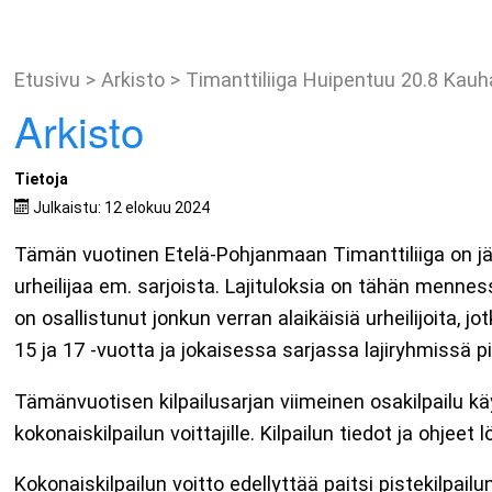
Etusivu
>
Arkisto
>
Timanttiliiga Huipentuu 20.8 Kauh
Arkisto
Tietoja
Julkaistu: 12 elokuu 2024
Tämän vuotinen Etelä-Pohjanmaan Timanttiliiga on jä
urheilijaa em. sarjoista. Lajituloksia on tähän mennes
on osallistunut jonkun verran alaikäisiä urheilijoita, 
15 ja 17 -vuotta ja jokaisessa sarjassa lajiryhmissä pik
Tämänvuotisen kilpailusarjan viimeinen osakilpailu k
kokonaiskilpailun voittajille. Kilpailun tiedot ja ohjeet 
Kokonaiskilpailun voitto edellyttää paitsi pistekilpail