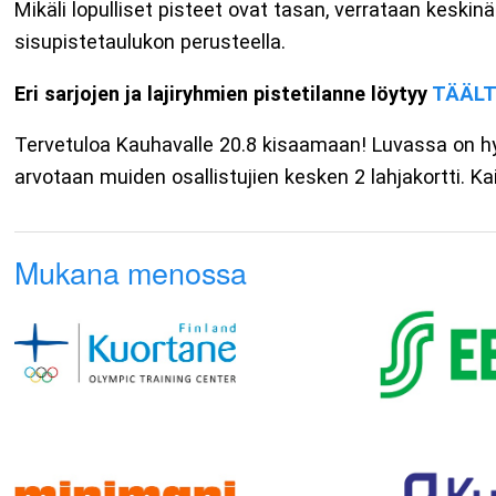
Mikäli lopulliset pisteet ovat tasan, verrataan keskinä
sisupistetaulukon perusteella.
Eri sarjojen ja lajiryhmien pistetilanne löytyy
TÄÄL
Tervetuloa Kauhavalle 20.8 kisaamaan! Luvassa on hyvi
arvotaan muiden osallistujien kesken 2 lahjakortti. Ka
Mukana menossa