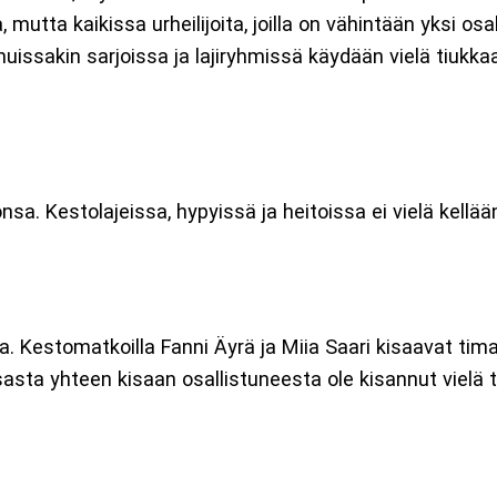
mutta kaikissa urheilijoita, joilla on vähintään yksi osa
uissakin sarjoissa ja lajiryhmissä käydään vielä tiukka
a. Kestolajeissa, hypyissä ja heitoissa ei vielä kellään
. Kestomatkoilla Fanni Äyrä ja Miia Saari kisaavat tima
sta yhteen kisaan osallistuneesta ole kisannut vielä toi