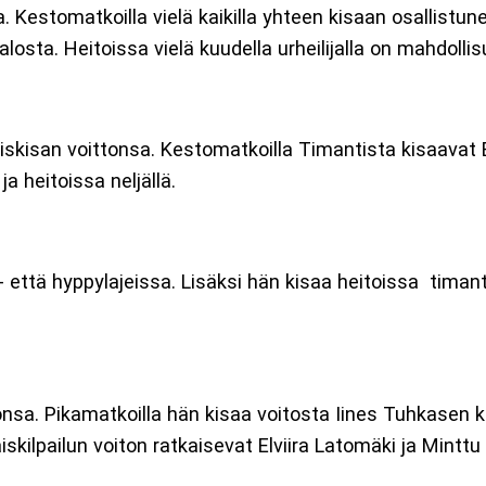
Kestomatkoilla vielä kaikilla yhteen kisaan osallistun
ta. Heitoissa vielä kuudella urheilijalla on mahdollisu
skisan voittonsa. Kestomatkoilla Timantista kisaavat El
ja heitoissa neljällä.
 että hyppylajeissa. Lisäksi hän kisaa heitoissa timan
onsa. Pikamatkoilla hän kisaa voitosta Iines Tuhkasen ka
skilpailun voiton ratkaisevat Elviira Latomäki ja Mintt