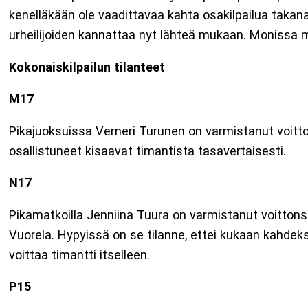
kenelläkään ole vaadittavaa kahta osakilpailua takana, 
urheilijoiden kannattaa nyt lähteä mukaan. Monissa m
Kokonaiskilpailun tilanteet
M17
Pikajuoksuissa Verneri Turunen on varmistanut voittons
osallistuneet kisaavat timantista tasavertaisesti.
N17
Pikamatkoilla Jenniina Tuura on varmistanut voittonsa
Vuorela. Hypyissä on se tilanne, ettei kukaan kahdeksa
voittaa timantti itselleen.
P15