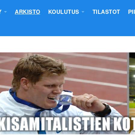
Y
ARKISTO
KOULUTUS
TILASTOT
PI
TUS
YLEISURHEILUN STARTTIKURS
KUNNAT JA TIIMIT
LASTEN VALMENTAJATUTKINT
SEURAT
TUOMARIKOULUTUS
NTASUUNNITELMA
LÄHETTÄJÄKOULUTUS
ERKKIEN ANOMINEN
VALMENTAJAKOULUTUS
 SÄÄNNÖT
PIIRILEIRITYS
100V - EPN YU
NTAKERTOMUKSET
 PÖYTÄSTANDAARIN SAANEET
UTUMINEN