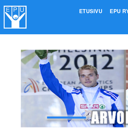
ETUSIVU
EPU R
HALLI
VALIO
JÄSEN
TOIMI
ARVOM
EPU:N
SUOMI
TOIMI
EPU:N
KIRJA