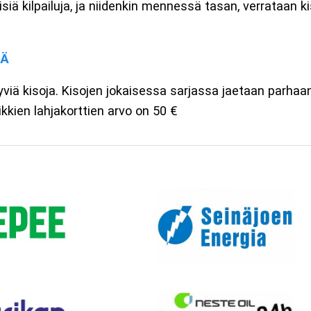
isiä kilpailuja, ja niidenkin mennessä tasan, verrataan 
TÄ
ä kisoja. Kisojen jokaisessa sarjassa jaetaan parhaan tu
ikkien lahjakorttien arvo on 50 €