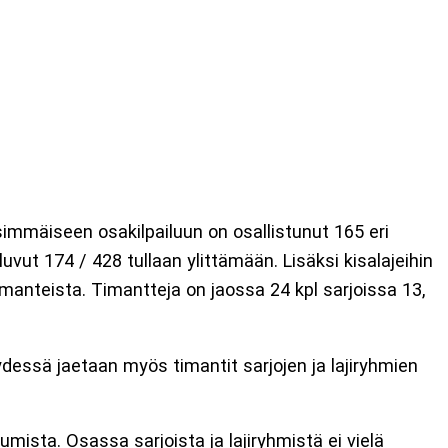
immäiseen osakilpailuun on osallistunut 165 eri
vut 174 / 428 tullaan ylittämään. Lisäksi kisalajeihin
 Timanteista. Timantteja on jaossa 24 kpl sarjoissa 13,
dessä jaetaan myös timantit sarjojen ja lajiryhmien
umista. Osassa sarjoista ja lajiryhmistä ei vielä