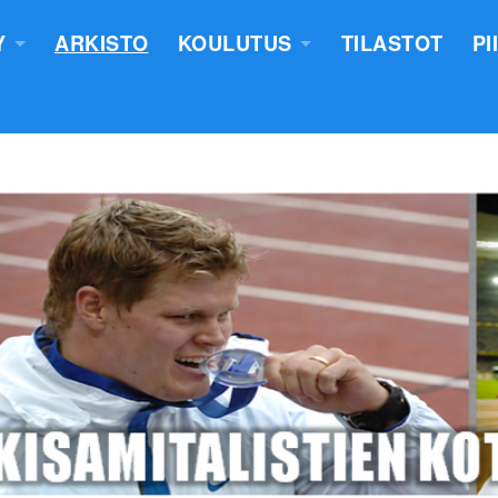
Y
ARKISTO
KOULUTUS
TILASTOT
PI
TUS
YLEISURHEILUN STARTTIKURS
KUNNAT JA TIIMIT
LASTEN VALMENTAJATUTKINT
SEURAT
TUOMARIKOULUTUS
NTASUUNNITELMA
LÄHETTÄJÄKOULUTUS
ERKKIEN ANOMINEN
VALMENTAJAKOULUTUS
 SÄÄNNÖT
PIIRILEIRITYS
100V - EPN YU
NTAKERTOMUKSET
 PÖYTÄSTANDAARIN SAANEET
UTUMINEN