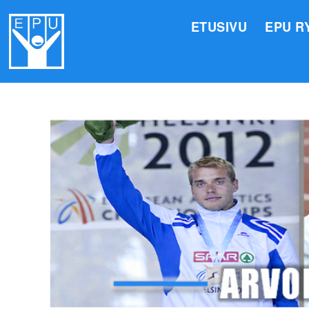
ETUSIVU
EPU R
HALLI
VALIO
JÄSEN
TOIMI
ARVOM
EPU:N
SUOMI
TOIMI
EPU:N
KIRJA