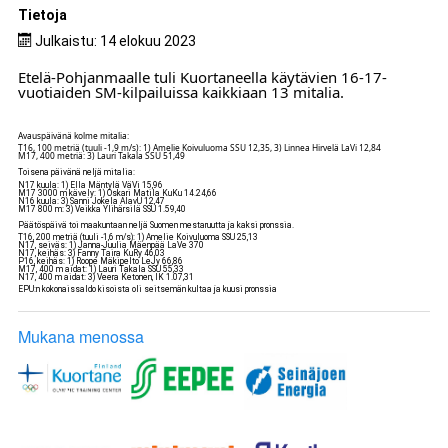
Tietoja
Julkaistu: 14 elokuu 2023
Etelä-Pohjanmaalle tuli Kuortaneella käytävien 16-17-
vuotiaiden SM-kilpailuissa kaikkiaan 13 mitalia.
Avauspäivänä kolme mitalia:
T16, 100 metriä (tuuli -1,9 m/s): 1) Amelie Koivuluoma SSU 12,35, 3) Linnea Hirvelä LaVi 12,84
M17, 400 metriä: 3) Lauri Takala SSU 51,49
Toisena päivänä neljä mitalia:
N17 kuula: 1) Ella Mäntylä VäVi 15,96
M17 3000 m kävely: 1) Oskari Matila KuKu 14.24,66
N16 kuula: 3) Sanni Jokela AlavU 12,47
M17 800 m: 3) Veikka Ylihärsilä SSU 1.59,40
Päätöspäivä toi maakuntaan neljä Suomen mestaruutta ja kaksi pronssia.
T16, 200 metriä (tuuli -1,6 m/s): 1) Amelie Koivuluoma SSU 25,13
N17, seiväs: 1) Janna-Juulia Mäenpää LaVe 370
N17, keihäs: 3) Fanny Taira KuRy 46,03
P16, keihäs: 1) Roope Mäkipelto LeJy 66,86
M17, 400 m aidat: 1) Lauri Takala SSU 55,33
N17, 400 m aidat: 3) Veera Ketonen, IK 1.07,31
EPU:n kokonaissaldo kisoista oli seitsemän kultaa ja kuusi pronssia
Mukana menossa