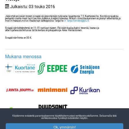
Julkaistu: 03 touko 2016
Järjestyksessään toinen sisupäivä järjestetään tulevana lauantaina 7.5 Kuortaneella. Kestävyysjuoksu
peruuntui mutta muut lajit (seiväs, korkeus, kiekko) toteutuu. Mikäli ilmoittautuminen on jäänyt tekemättä ja
mielit mukaan, niin ei muuta kun sähköpostia Tanjalle
tanja.hietikko@plu.fi
.
Sisupäivän kohderyhmä on 11-15 vuotiaat nuoret. Päivään kuuluu kaksi treeniä, lounas ja
urheilijahaastattelussa tällä kertaa on pikajuoksija Anna Hämäläinen.
Sisupäivän hinta on 50 €.
Mukana menossa
Käytämme evästeitä parantaaksemme käyttökokemustasi verkkosivustollamme. Selaamalla tätä
verkkosivustoa hyväksyt evästeiden käytön.
Ok, ymmärsin!