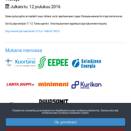
Julkaistu: 12 joulukuu 2016
Ennen joulun pyhiä on mahdollisuus lähteä vielä spurttaamaan Lapun Patruuna-areenalle kilpailumielessä.
Siellä järjestetään 17.12 Tonttu-sprintit. Ilmoittautuminen tapahtuu kilpailukalenterin kautta.
http://www.kilpailukalenteri.fi/?cs=16&nid=18816
Mukana menossa
Käytämme evästeitä parantaaksemme käyttökokemustasi verkkosivustollamme. Selaamalla tätä
verkkosivustoa hyväksyt evästeiden käytön.
Ok, ymmärsin!
ETELÄ-POHJANMAAN YLEISURHEILU
EPU RY:n TOIMISTO