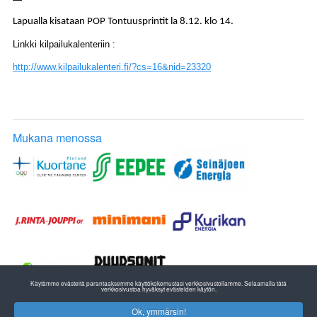
Lapualla kisataan POP Tontuusprintit la 8.12. klo 14.
Linkki kilpailukalenteriin :
http://www.kilpailukalenteri.fi/?cs=16&nid=23320
Mukana menossa
Käytämme evästeitä parantaaksemme käyttökokemustasi verkkosivustollamme. Selaamalla tätä
verkkosivustoa hyväksyt evästeiden käytön.
Ok, ymmärsin!