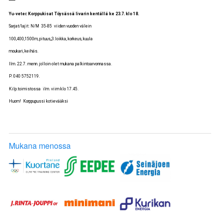
Yu-veter. Korppukisat Töysässä Iivarin kentällä ke 23.7. klo 18.
Sarjat/lajit: N/M 35-85 viiden vuoden välein
100,400,1500m, pituus,,3.loikka, korkeus, kuula
moukari, keihäs.
Ilm. 22.7. menn. jolloin olet mukana palkintoarvonnassa.
P. 040 5752119.
Kilp.toimistossa ilm. viim klo 17.45.
Huom! Korppupussi kotievääksi
Mukana menossa