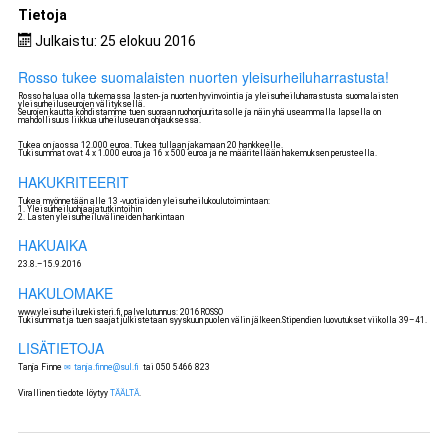
Tietoja
Julkaistu: 25 elokuu 2016
Rosso tukee suomalaisten nuorten yleisurheiluharrastusta!
Rosso haluaa olla tukemassa lasten- ja nuorten hyvinvointia ja yleisurheiluharrastusta suomalaisten
yleisurheiluseurojen välityksellä.
Seurojen kautta kohdistamme tuen suoraan ruohonjuuritasolle ja näin yhä useammalla lapsella on
mahdollisuus liikkua urheiluseuran ohjauksessa.
Tukea on jaossa 12.000 euroa. Tukea tullaan jakamaan 20 hankkeelle.
Tukisummat ovat 4 x 1.000 euroa ja 16 x 500 euroa ja ne määritellään hakemuksen perusteella.
HAKUKRITEERIT
Tukea myönnetään alle 13 -vuotiaiden yleisurheilukoulutoimintaan:
1. Yleisurheiluohjaajatutkintoihin
2. Lasten yleisurheiluvälineiden hankintaan
HAKUAIKA
23.8.–15.9.2016
HAKULOMAKE
www.yleisurheilurekisteri.fi, palvelutunnus: 2016ROSSO
Tukisummat ja tuen saajat julkistetaan syyskuun puolen välin jälkeen.Stipendien luovutukset viikolla 39–41.
LISÄTIETOJA
Tanja Finne
tanja.finne@sul.fi
tai 050 5466 823
Virallinen tiedote löytyy
TÄÄLTÄ
.