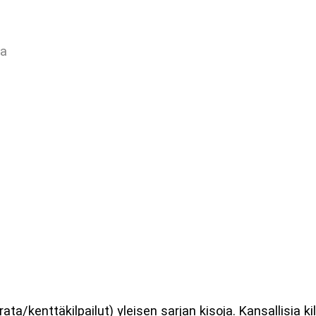
aa
rata/kenttäkilpailut) yleisen sarjan kisoja. Kansallisia