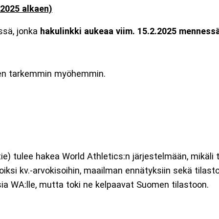
.2025 alkaen)
ssä, jonka
hakulinkki aukeaa viim. 15.2.2025 menness
misen tarkemmin myöhemmin.
ie) tulee hakea World Athletics:n järjestelmään, mikäli t
ajoiksi kv.-arvokisoihin, maailman ennätyksiin sekä tila
sia WA:lle, mutta toki ne kelpaavat Suomen tilastoon.