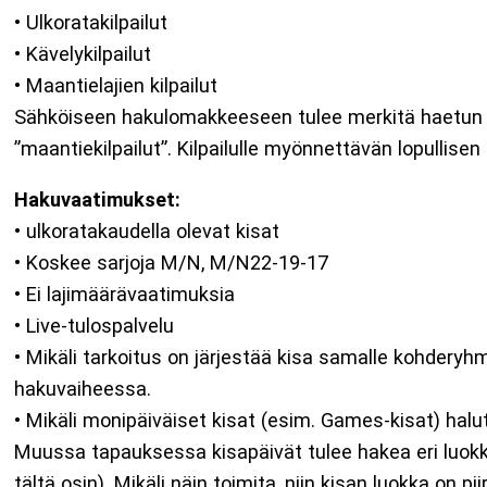
• Ulkoratakilpailut
• Kävelykilpailut
• Maantielajien kilpailut
Sähköiseen hakulomakkeeseen tulee merkitä haetun k
”maantiekilpailut”. Kilpailulle myönnettävän lopullise
Hakuvaatimukset:
• ulkoratakaudella olevat kisat
• Koskee sarjoja M/N, M/N22-19-17
• Ei lajimäärävaatimuksia
• Live-tulospalvelu
• Mikäli tarkoitus on järjestää kisa samalle kohderyhm
hakuvaiheessa.
• Mikäli monipäiväiset kisat (esim. Games-kisat) halu
Muussa tapauksessa kisapäivät tulee hakea eri luokkaa
tältä osin). Mikäli näin toimita, niin kisan luokka on p