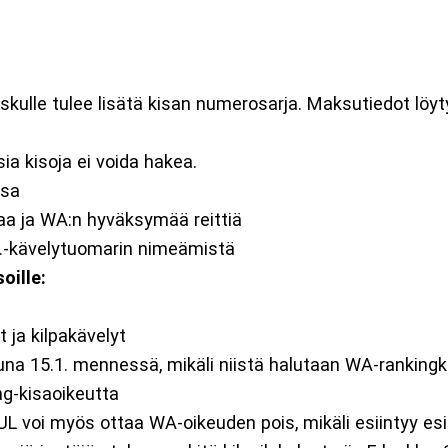
.
askulle tulee lisätä kisan numerosarja. Maksutiedot löyty
sia kisoja ei voida hakea.
ssa
amaa ja WA:n hyväksymää reittiä
kv.-kävelytuomarin nimeämistä
oille:
t ja kilpakävelyt
na 15.1. mennessä, mikäli niistä halutaan WA-rankingk
ing-kisaoikeutta
 voi myös ottaa WA-oikeuden pois, mikäli esiintyy esi