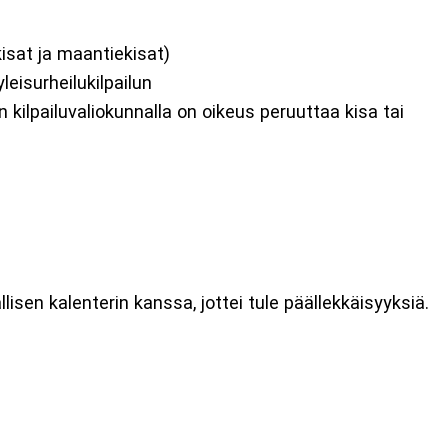
kisat ja maantiekisat)
leisurheilukilpailun
n kilpailuvaliokunnalla on oikeus peruuttaa kisa tai
sen kalenterin kanssa, jottei tule päällekkäisyyksiä.