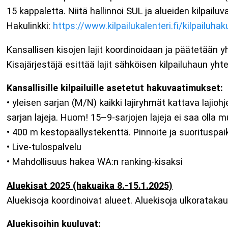
15 kappaletta. Niitä hallinnoi SUL ja alueiden kilpail
Hakulinkki:
https://www.kilpailukalenteri.fi/kilpailuhak
Kansallisen kisojen lajit koordinoidaan ja päätetään y
Kisajärjestäjä esittää lajit sähköisen kilpailuhaun yh
Kansallisille kilpailuille asetetut hakuvaatimukset:
• yleisen sarjan (M/N) kaikki lajiryhmät kattava lajio
sarjan lajeja. Huom! 15–9-sarjojen lajeja ei saa ol
• 400 m kestopäällystekenttä. Pinnoite ja suoritusp
• Live-tulospalvelu
• Mahdollisuus hakea WA:n ranking-kisaksi
Aluekisat 2025 (hakuaika 8.-15.1.2025)
Aluekisoja koordinoivat alueet. Aluekisoja ulkorataka
Aluekisoihin kuuluvat: