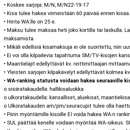
• Koskee sarjoja: M/N, M/N22-19-17
• Kisa tulee hakea viimeistään 60 päivää ennen kisaa
• Hinta WA:lle on 25 e.
• Maksu tulee maksaa heti joko kortilla tai laskulla. L
maksamista.
• Mikäli edellisiä kisamaksuja ei ole suoritettu, niin uu
• Ei voi olla kilpailevia tapahtuma SM/TV-kisojen kan
• Maantielajit edellyttävät kv. reittimittaajan mitta
• Yleisten sarjojen kilpakävelyt edellyttävät kolmea 
•
WA-ranking statusta voidaan hakea seuraaville kis
o sisäratakaudella: hallikisaluokka
o ulkoratakaudella: kansalliset, aluekisat, maantiekisa
o Ulkoratakauden am/pm/seuracupit tulee olla haettu
• Piirin myöntämille kisoille EI voida hakea WA:n rank
• SUL päättää kenelle voidaan myöntää WA-oikeus. SUL