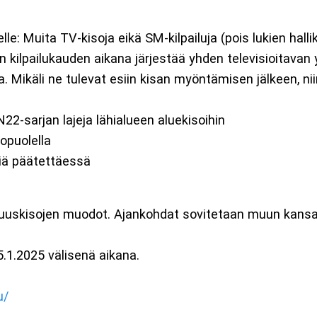
lle: Muita TV-kisoja eikä SM-kilpailuja (pois lukien halli
 kilpailukauden aikana järjestää yhden televisioitavan y
a. Mikäli ne tulevat esiin kisan myöntämisen jälkeen, nii
22-sarjan lajeja lähialueen aluekisoihin
kopuolella
jiä päätettäessä
aruuskisojen muodot. Ajankohdat sovitetaan muun kansalli
5.1.2025 välisenä aikana.
u/