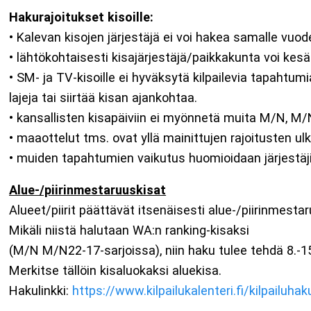
Hakurajoitukset kisoille:
• Kalevan kisojen järjestäjä ei voi hakea samalle vuode
• lähtökohtaisesti kisajärjestäjä/paikkakunta voi kesän
• SM- ja TV-kisoille ei hyväksytä kilpailevia tapahtumi
lajeja tai siirtää kisan ajankohtaa.
• kansallisten kisapäiviin ei myönnetä muita M/N, M/N
• maaottelut tms. ovat yllä mainittujen rajoitusten ul
• muiden tapahtumien vaikutus huomioidaan järjestä
Alue-/piirinmestaruuskisat
Alueet/piirit päättävät itsenäisesti alue-/piirinmest
Mikäli niistä halutaan WA:n ranking-kisaksi
(M/N M/N22-17-sarjoissa), niin haku tulee tehdä 8.-1
Merkitse tällöin kisaluokaksi aluekisa.
Hakulinkki:
https://www.kilpailukalenteri.fi/kilpailuhak