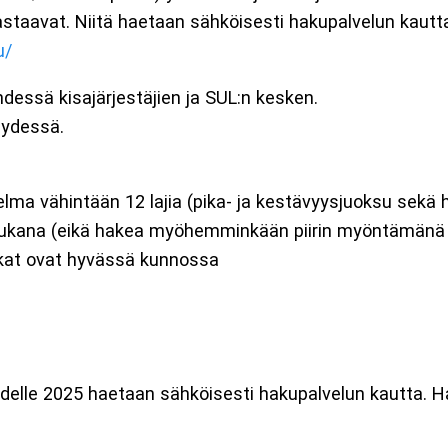
uvastaavat. Niitä haetaan sähköisesti hakupalvelun kautt
u/
hdessä kisajärjestäjien ja SUL:n kesken.
teydessä.
hjelma vähintään 12 lajia (pika- ja kestävyysjuoksu sekä 
la mukana (eikä hakea myöhemminkään piirin myöntämänä
aikat ovat hyvässä kunnossa
udelle 2025 haetaan sähköisesti hakupalvelun kautta. H