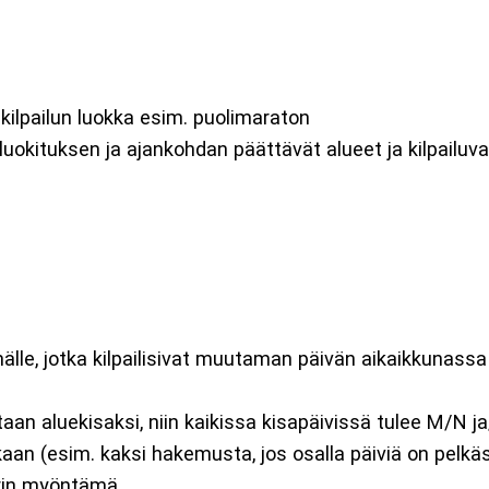
ilpailun luokka esim. puolimaraton
n luokituksen ja ajankohdan päättävät alueet ja kilpailu
älle, jotka kilpailisivat muutaman päivän aikaikkunassa 
taan aluekisaksi, niin kaikissa kisapäivissä tulee M/N j
n (esim. kaksi hakemusta, jos osalla päiviä on pelkäst
iirin myöntämä.