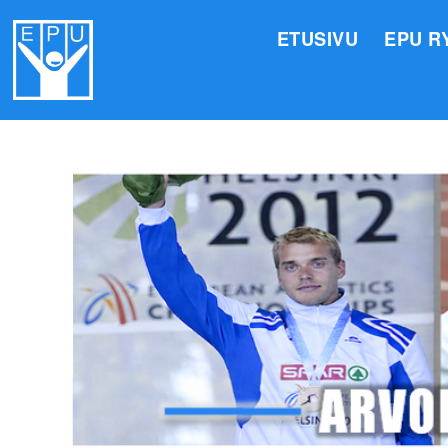
ETUSIVU
EPU R
HALLI
VALIO
JÄSEN
TOIMI
ARVOM
EPU:N
SUOMI
TOIMI
EPU:N
KIRJA