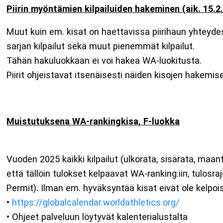
Piirin myöntämien kilpailuiden hakeminen (aik. 15.2
Muut kuin em. kisat on haettavissa piirihaun yhteyde
sarjan kilpailut sekä muut pienemmät kilpailut.
Tähän hakuluokkaan ei voi hakea WA-luokitusta.
Piirit ohjeistavat itsenäisesti näiden kisojen hake
Muistutuksena WA-rankingkisa, F-luokka
Vuoden 2025 kaikki kilpailut (ulkorata, sisärata, maant
että tällöin tulokset kelpaavat WA-ranking:iin, tulosr
Permit). Ilman em. hyväksyntää kisat eivät ole kelpoi
•
https://globalcalendar.worldathletics.org/
• Ohjeet palveluun löytyvät kalenterialustalta