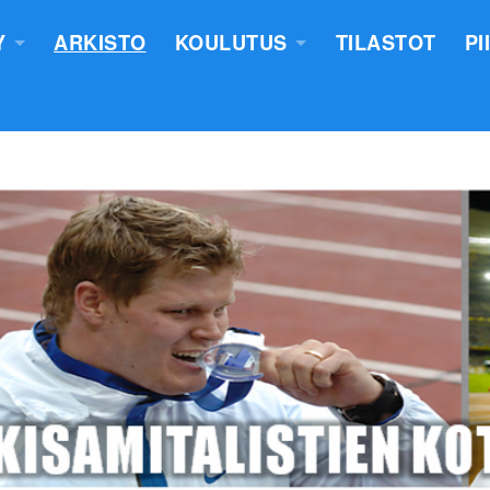
Y
ARKISTO
KOULUTUS
TILASTOT
PI
TUS
YLEISURHEILUN STARTTIKURS
KUNNAT JA TIIMIT
LASTEN VALMENTAJATUTKINT
SEURAT
TUOMARIKOULUTUS
NTASUUNNITELMA
LÄHETTÄJÄKOULUTUS
ERKKIEN ANOMINEN
VALMENTAJAKOULUTUS
 SÄÄNNÖT
PIIRILEIRITYS
100V - EPN YU
NTAKERTOMUKSET
 PÖYTÄSTANDAARIN SAANEET
UTUMINEN