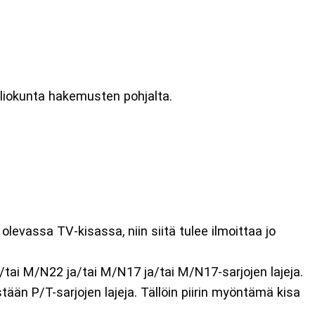
valiokunta hakemusten pohjalta.
olevassa TV-kisassa, niin siitä tulee ilmoittaa jo
a/tai M/N22 ja/tai M/N17 ja/tai M/N17-sarjojen lajeja.
ään P/T-sarjojen lajeja. Tällöin piirin myöntämä kisa