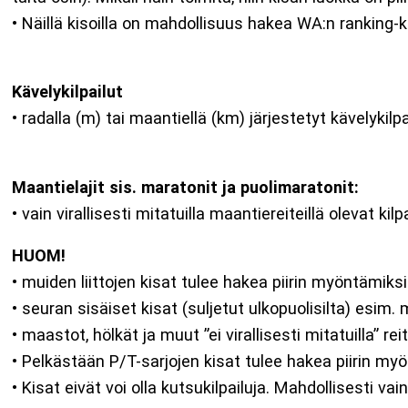
• Näillä kisoilla on mahdollisuus hakea WA:n ranking-k
Kävelykilpailut
• radalla (m) tai maantiellä (km) järjestetyt kävelykilp
Maantielajit sis. maratonit ja puolimaratonit:
• vain virallisesti mitatuilla maantiereiteillä olevat kilp
HUOM!
• muiden liittojen kisat tulee hakea piirin myöntämiksi
• seuran sisäiset kisat (suljetut ulkopuolisilta) esim
• maastot, hölkät ja muut ”ei virallisesti mitatuilla” re
• Pelkästään P/T-sarjojen kisat tulee hakea piirin m
• Kisat eivät voi olla kutsukilpailuja. Mahdollisesti v