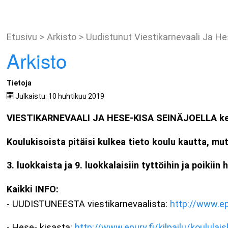
Etusivu
>
Arkisto
>
Uudistunut Viestikarnevaali Ja Hes
Arkisto
Tietoja
Julkaistu: 10 huhtikuu 2019
VIESTIKARNEVAALI JA HESE-KISA SEINÄJOELLA ke 8
Koulukisoista pitäisi kulkea tieto koulu kautta, mu
3. luokkaista ja 9. luokkalaisiin tyttöihin ja poikii
Kaikki INFO:
- UUDISTUNEESTA viestikarnevaalista:
http://www.epu
- Hese- kisasta:
http://www.epury.fi/kilpailu/koululais