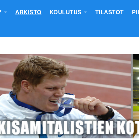
Y
ARKISTO
KOULUTUS
TILASTOT
PI
TUS
YLEISURHEILUN STARTTIKURS
KUNNAT JA TIIMIT
LASTEN VALMENTAJATUTKINT
SEURAT
TUOMARIKOULUTUS
NTASUUNNITELMA
LÄHETTÄJÄKOULUTUS
ERKKIEN ANOMINEN
VALMENTAJAKOULUTUS
 SÄÄNNÖT
PIIRILEIRITYS
100V - EPN YU
NTAKERTOMUKSET
 PÖYTÄSTANDAARIN SAANEET
UTUMINEN