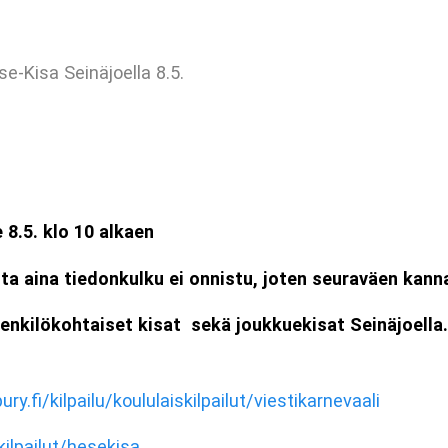
e-Kisa Seinäjoella 8.5.
.5. klo 10 alkaen
tta aina tiedonkulku ei onnistu, joten seuraväen kann
n henkilökohtaiset kisat sekä joukkuekisat Seinäjoella
ry.fi/kilpailu/koululaiskilpailut/viestikarnevaali
kilpailut/hesekisa