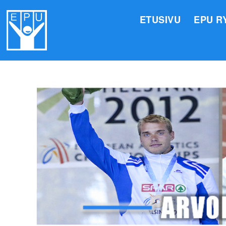
ETUSIVU
EPU R
HALLI
VALIO
JÄSEN
TOIMI
ARVOM
EPU:N
SUOMI
TOIMI
EPU:N
KIRJA