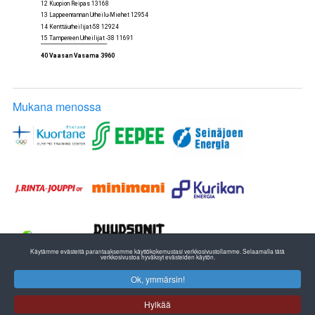
12 Kuopion Reipas 13168
13 Lappeenrannan Urheilu-Miehet 12954
14 Kenttäurheilijat-58 12924
15 Tampereen Urheilijat -38 11691
-----------------------------------------------
40 Vaasan Vasama 3960
Mukana menossa
Käytämme evästeitä parantaaksemme käyttökokemustasi verkkosivustollamme. Selaamalla tätä
verkkosivustoa hyväksyt evästeiden käytön.
Ok, ymmärsin!
ETELÄ-POHJANMAAN YLEISURHEILU
EPU RY:n TOIMISTO
Hylkää
Pohjanmaan Liikunta ja Urheilu
Huhtalantie 2, 60220 SEINÄJOKI