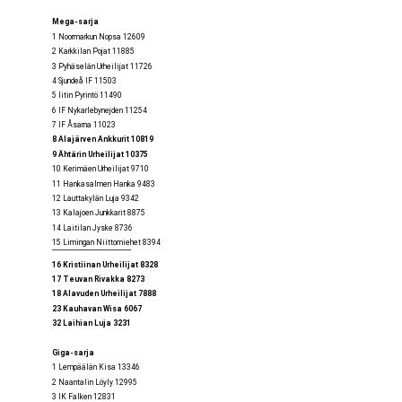
Mega-sarja
1 Noormarkun Nopsa 12609
2 Karkkilan Pojat 11885
3 Pyhäselän Urheilijat 11726
4 Sjundeå IF 11503
5 Iitin Pyrintö 11490
6 IF Nykarlebynejden 11254
7 IF Åsarna 11023
8 Alajärven Ankkurit 10819
9 Ähtärin Urheilijat 10375
10 Kerimäen Urheilijat 9710
11 Hankasalmen Hanka 9483
12 Lauttakylän Luja 9342
13 Kalajoen Junkkarit 8875
14 Laitilan Jyske 8736
15 Limingan Niittomiehet 8394
--------------------------------------------
16 Kristiinan Urheilijat 8328
17 Teuvan Rivakka 8273
18 Alavuden Urheilijat 7888
23 Kauhavan Wisa 6067
32 Laihian Luja 3231
Giga-sarja
1 Lempäälän Kisa 13346
2 Naantalin Löyly 12995
3 IK Falken 12831