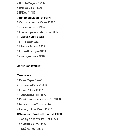
4 IF Sibbo-Vargarna 12314
5 Raision Kuula 11465
6 IF Drott 11189
7 Ilmajoen Kisailijat 10494
8 Vammalan seudun Voima 10276
9 Janakkalan Jana 9934
10 Kankaanpään seudun Leisku 9887
11 Lapuan Virkiä 9295
12 IF Femman 9287
13 Forssan Salama 9205
14 Orimattilan Jymy 9111
15 Kauhajoen Karhu 9109
--------------------------------------
36 Kurikan Ryhti 861
Tera-sarja
1 Espoon Tapiot 16461
2 Tampereen Pyrintö 16306
3 Lahden Ahkera 15892
4 Turun Urheiluliitto 15599
5 Keski-Uudenmaan Yleisurheilu 15143
6 Hämeenlinnan Tarmo 14186
7 Helsingin Kisa-Veikot 13934
8 Seinäjoen Seudun Urheilijat 13831
9 Jyväskylän Kenttäurheilijat 13628
10 Helsingfors IFK 13457
11 Borgå Akilles 13379