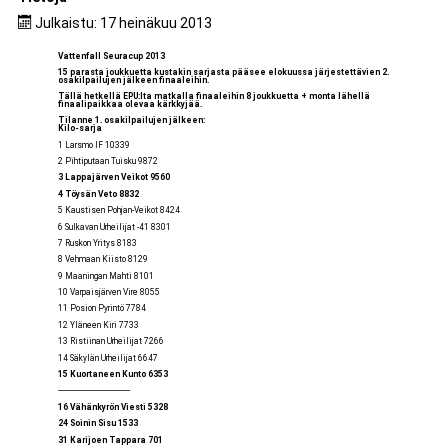
Julkaistu: 17 heinäkuu 2013
Vattenfall Seuracup 2013
15 parasta joukkuetta kustakin sarjasta pääsee elokuussa järjestettävien 2.
osakilpailujen jälkeen finaaleihin.
Tällä hetkellä EPU:lta matkalla finaaleihin 8 joukkuetta + monta lähellä
finaalipaikkaa olevaa kärkkyjää.
Tilanne 1. osakilpailujen jälkeen:
Kilo-sarja
1 Larsmo IF 10339
2 Pihtiputaan Tuisku 9872
3 Lappajärven Veikot 9560
4 Töysän Veto 8832
5 Kaustisen Pohjan-Veikot 8424
6 Sulkavan Urheilijat -41 8301
7 Ruskon Yritys 8183
8 Vehmaan Kiisto 8129
9 Maaningan Mahti 8101
10 Varpaisjärven Vire 8055
11 Posion Pyrintö 7784
12 Yläneen Kiri 7733
13 Ristiinan Urheilijat 7266
14 Säkylän Urheilijat 6647
15 Kuortaneen Kunto 6353
------------------------------------
16 Vähänkyrön Viesti 5328
24 Soinin Sisu 1533
31 Karijoen Tappara 701