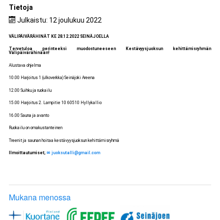
Tietoja
Julkaistu: 12 joulukuu 2022
VÄLIPÄIVÄRÄHINÄT KE 28.12.2022 SEINÄJOELLA
Tervetuloa perinteeksi muodostuneeseen Kestävyysjuoksun kehittämisryhmän
Välipäivärähinään!
Alustava ohjelma
10.00 Harjoitus 1 (ulkoverkka) Seinäjoki Areena
12.00 Suihku ja ruokailu
15.00 Harjoitus 2. Lampitie 10 60510 Hyllykallio
16.00 Sauna ja avanto
Ruokailu on omakustanteinen
Treenit ja saunan hoitaa kestävyysjuoksun kehittämisryhmä
Ilmoittautumiset;
juoksutalli@gmail.com
Mukana menossa