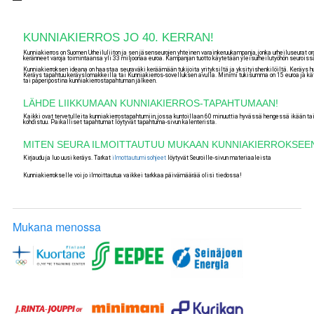
KUNNIAKIERROS JO 40. KERRAN!
Kunniakierros on Suomen Urheiluliiton ja sen jäsenseurojen yhteinen varainkeruukampanja, jonka urheiluseurat org
keränneet varoja toimintaansa yli 33 miljoonaa euroa. Kampanjan tuotto käytetään yleisurheilutyöhön seuroissa
Kunniakierroksen ideana on haastaa seuraväki keräämään tukijoita yrityksiltä ja yksityishenkilöiltä. Keräys
Keräys tapahtuu keräyslomakkeilla tai Kunniakierros-sovelluksen avulla. Minimi tukisumma on 15 euroa ja k
tai paperipostina kunniakierrostapahtuman jälkeen.
LÄHDE LIIKKUMAAN KUNNIAKIERROS-TAPAHTUMAAN!
Kaikki ovat tervetulleita kunniakierrostapahtumiin, jossa kuntoillaan 60 minuuttia hyvässä hengessä ikään tai k
kohdistuu. Paikalliset tapahtumat löytyvät tapahtuma-sivun kalenterista.
MITEN SEURA ILMOITTAUTUU MUKAAN KUNNIAKIERROKSEE
Kirjaudu ja luo uusi keräys. Tarkat
ilmottautumisohjeet
löytyvät Seuroille-sivun materiaaleista
Kunniakierrokselle voi jo ilmoittautua vaikkei tarkkaa päivämäärää olisi tiedossa!
Mukana menossa