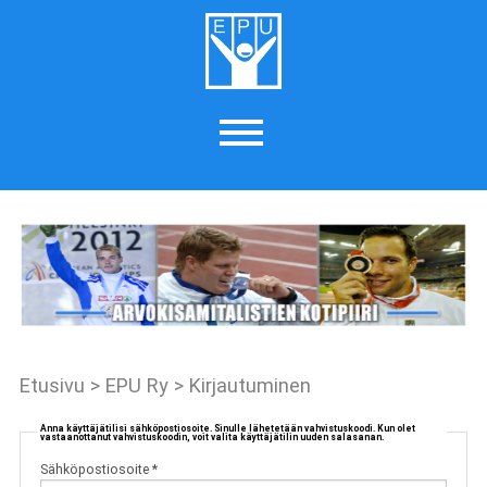
Etusivu
>
EPU Ry
>
Kirjautuminen
Anna käyttäjätilisi sähköpostiosoite. Sinulle lähetetään vahvistuskoodi. Kun olet
vastaanottanut vahvistuskoodin, voit valita käyttäjätilin uuden salasanan.
Sähköpostiosoite
*