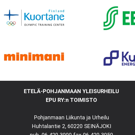
ETELÄ-POHJANMAAN YLEISURHEILU
EPU RY:n TOIMISTO
Pohjanmaan Liikunta ja Urheilu
Huhtalantie 2, 60220 SEINÄJOKI
puh. 06 420 3000 fax 06 420 3050