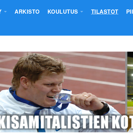
Y
ARKISTO
KOULUTUS
TILASTOT
PI
TUS
YLEISURHEILUN STARTTIKURS
KUNNAT JA TIIMIT
LASTEN VALMENTAJATUTKINT
SEURAT
TUOMARIKOULUTUS
NTASUUNNITELMA
LÄHETTÄJÄKOULUTUS
ERKKIEN ANOMINEN
VALMENTAJAKOULUTUS
 SÄÄNNÖT
PIIRILEIRITYS
100V - EPN YU
NTAKERTOMUKSET
 PÖYTÄSTANDAARIN SAANEET
UTUMINEN