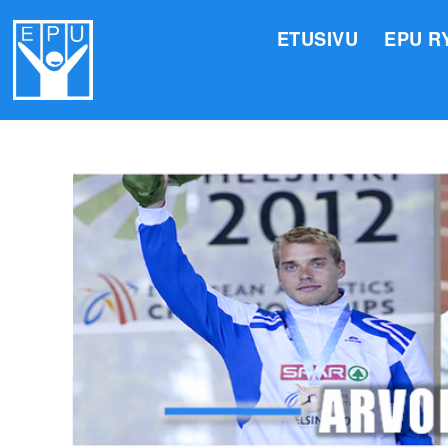
ETUSIVU
EPU R
HALLI
VALIO
JÄSEN
TOIMI
ARVOM
EPU:N
SUOMI
TOIMI
EPU:N
KIRJA