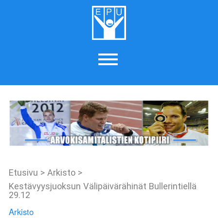
Etusivu
>
Arkisto
>
Kestävyysjuoksun Välipäivärähinät Bullerintiellä
29.12
Arkisto