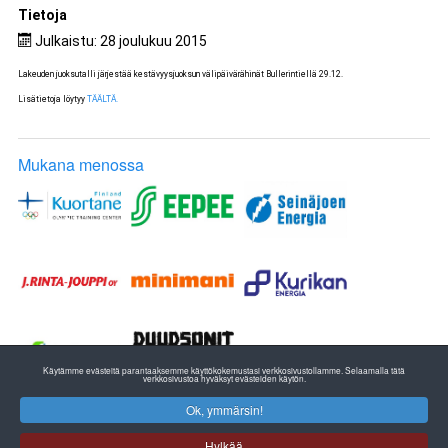
Tietoja
Julkaistu: 28 joulukuu 2015
Lakeuden juoksutalli järjestää kestävyysjuoksun välipäivärähinät Bullerintiellä 29.12.
Lisätietoja löytyy
TÄÄLTÄ.
Mukana menossa
Käytämme evästeitä parantaaksemme käyttökokemustasi verkkosivustollamme. Selaamalla tätä
verkkosivustoa hyväksyt evästeiden käytön.
Ok, ymmärsin!
ETELÄ-POHJANMAAN YLEISURHEILU
EPU RY:n TOIMISTO
Hylkää