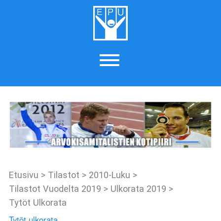
Etusivu
>
Tilastot
>
2010-Luku
>
Tilastot Vuodelta 2019
>
Ulkorata 2019
>
Tytöt Ulkorata
Tytöt ulkorata