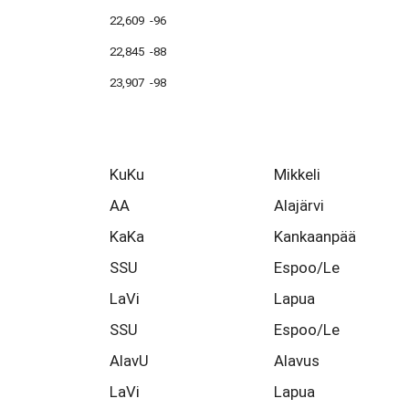
22,609 -96
22,845 -88
23,907 -98
KuKu
Mikkeli
AA
Alajärvi
KaKa
Kankaanpää
SSU
Espoo/Le
LaVi
Lapua
SSU
Espoo/Le
AlavU
Alavus
LaVi
Lapua