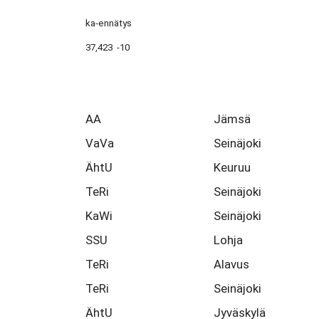
ka-ennätys
37,423 -10
AA
Jämsä
VaVa
Seinäjoki
ÄhtU
Keuruu
TeRi
Seinäjoki
KaWi
Seinäjoki
SSU
Lohja
TeRi
Alavus
TeRi
Seinäjoki
ÄhtU
Jyväskylä