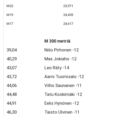
M22
23,971
M19
24,435
M17
24,617
M 300 metriä
39,04
Niilo Pirhonen -12
40,29
Max Jokiaho -12
43,07
Leo Räty -14
43,72
Aarni Tuomisalo -12
44,06
Vilho Saunanen -11
44,48
Tatu Koskimäki -12
44,91
Eelis Hynönen -12
46,30
Taisto Ulvinen -11