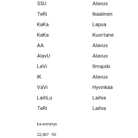
SSU
Alavus
TeRi
Ikaalinen
KaKa
Lapua
KaKa
Kuortane
AA
Alavus
AlavU
Alavus
LaVi
Ilmajoki
IK
Alavus
VäVi
Hyvinkää
LaihLu
Laihia
TeRi
Laihia
ka-ennätys
22,367 -92