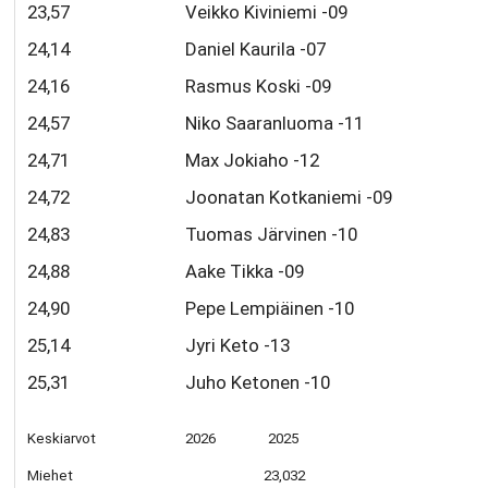
23,57
Veikko Kiviniemi -09
24,14
Daniel Kaurila -07
24,16
Rasmus Koski -09
24,57
Niko Saaranluoma -11
24,71
Max Jokiaho -12
24,72
Joonatan Kotkaniemi -09
24,83
Tuomas Järvinen -10
24,88
Aake Tikka -09
24,90
Pepe Lempiäinen -10
25,14
Jyri Keto -13
25,31
Juho Ketonen -10
Keskiarvot
2026 2025
Miehet
23,032