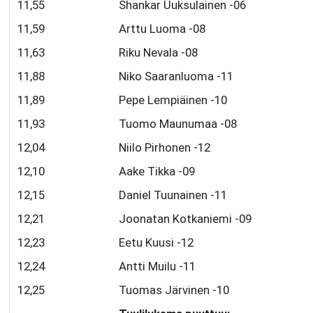
11,55
Shankar Uuksulainen -06
11,59
Arttu Luoma -08
11,63
Riku Nevala -08
11,88
Niko Saaranluoma -11
11,89
Pepe Lempiäinen -10
11,93
Tuomo Maunumaa -08
12,04
Niilo Pirhonen -12
12,10
Aake Tikka -09
12,15
Daniel Tuunainen -11
12,21
Joonatan Kotkaniemi -09
12,23
Eetu Kuusi -12
12,24
Antti Muilu -11
12,25
Tuomas Järvinen -10