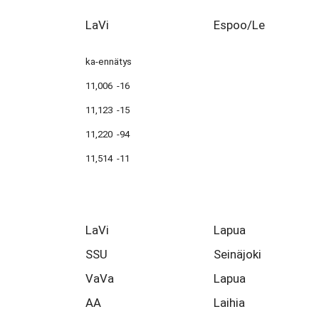
LaVi
Espoo/Le
ka-ennätys
11,006 -16
11,123 -15
11,220 -94
11,514 -11
LaVi
Lapua
SSU
Seinäjoki
VaVa
Lapua
AA
Laihia