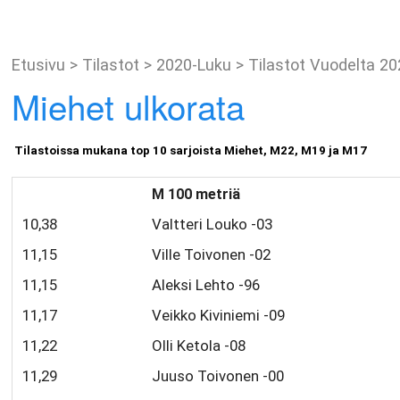
Etusivu
>
Tilastot
>
2020-Luku
>
Tilastot Vuodelta 2
Miehet ulkorata
Tilastoissa mukana top 10 sarjoista Miehet, M22, M19 ja M17
M 100 metriä
10,38
Valtteri Louko -03
11,15
Ville Toivonen -02
11,15
Aleksi Lehto -96
11,17
Veikko Kiviniemi -09
11,22
Olli Ketola -08
11,29
Juuso Toivonen -00