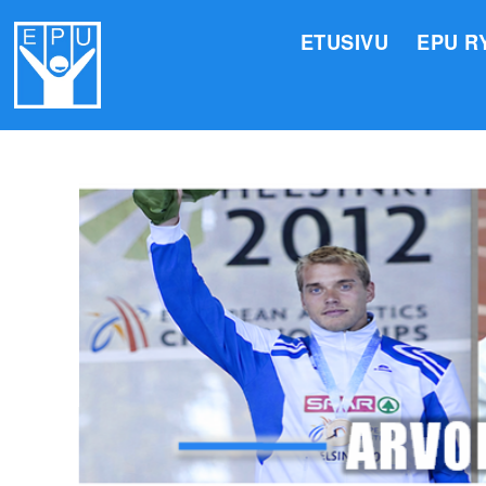
ETUSIVU
EPU R
HALLI
VALIO
JÄSEN
TOIMI
ARVOM
EPU:N
SUOMI
TOIMI
EPU:N
KIRJA