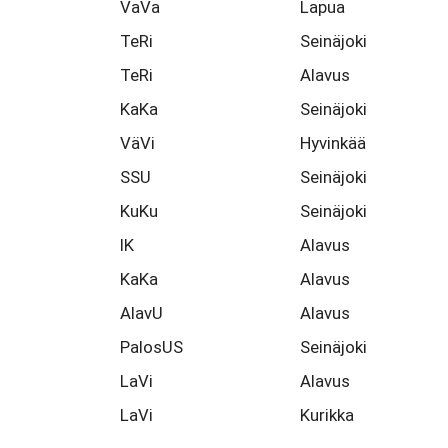
VaVa
Lapua
TeRi
Seinäjoki
TeRi
Alavus
KaKa
Seinäjoki
VäVi
Hyvinkää
SSU
Seinäjoki
KuKu
Seinäjoki
IK
Alavus
KaKa
Alavus
AlavU
Alavus
PalosUS
Seinäjoki
LaVi
Alavus
LaVi
Kurikka