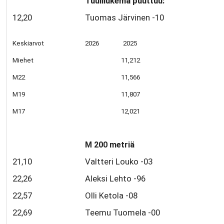
Tuulilukema puuttuu:
12,20
Tuomas Järvinen -10
Keskiarvot
2026 2025
Miehet
11,212
M22
11,566
M19
11,807
M17
12,021
M 200 metriä
21,10
Valtteri Louko -03
22,26
Aleksi Lehto -96
22,57
Olli Ketola -08
22,69
Teemu Tuomela -00