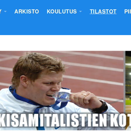
Y
ARKISTO
KOULUTUS
TILASTOT
PI
TUS
YLEISURHEILUN STARTTIKURS
KUNNAT JA TIIMIT
LASTEN VALMENTAJATUTKINT
SEURAT
TUOMARIKOULUTUS
NTASUUNNITELMA
LÄHETTÄJÄKOULUTUS
ERKKIEN ANOMINEN
VALMENTAJAKOULUTUS
 SÄÄNNÖT
PIIRILEIRITYS
100V - EPN YU
NTAKERTOMUKSET
 PÖYTÄSTANDAARIN SAANEET
UTUMINEN