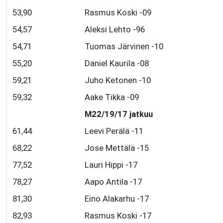
53,90
Rasmus Koski -09
54,57
Aleksi Lehto -96
54,71
Tuomas Järvinen -10
55,20
Daniel Kaurila -08
59,21
Juho Ketonen -10
59,32
Aake Tikka -09
M22/19/17 jatkuu
61,44
Leevi Perälä -11
68,22
Jose Mettälä -15
77,52
Lauri Hippi -17
78,27
Aapo Antila -17
81,30
Eino Alakarhu -17
82,93
Rasmus Koski -17