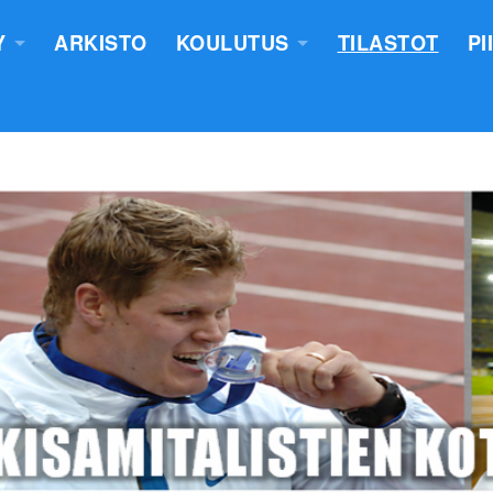
Y
ARKISTO
KOULUTUS
TILASTOT
PI
TUS
YLEISURHEILUN STARTTIKURS
KUNNAT JA TIIMIT
LASTEN VALMENTAJATUTKINT
SEURAT
TUOMARIKOULUTUS
NTASUUNNITELMA
LÄHETTÄJÄKOULUTUS
ERKKIEN ANOMINEN
VALMENTAJAKOULUTUS
 SÄÄNNÖT
PIIRILEIRITYS
100V - EPN YU
NTAKERTOMUKSET
 PÖYTÄSTANDAARIN SAANEET
UTUMINEN