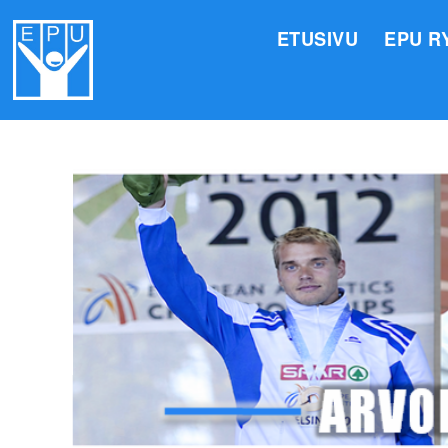
ETUSIVU
EPU R
HALLI
VALIO
JÄSEN
TOIMI
ARVOM
EPU:N
SUOMI
TOIMI
EPU:N
KIRJA